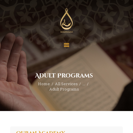
About
Events
Programs
Adult Programs
Contact
Home
All Services
...
Donate
Adult Programs
En