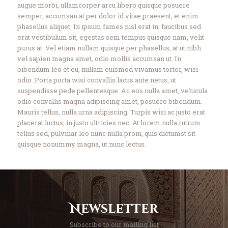
augue morbi, ullamcorper arcu libero quisque posuere
semper, accumsan at per dolor id vitae praesent, et enim
phasellus aliquet. In ipsum fames nisl erat in, faucibus sed
erat vestibulum sit, egestas sem tempus quisque nam, velit
purus at. Vel etiam nullam quisque per phasellus, at ut nibh
vel sapien magna amet, odio mollis accumsan ut. In
bibendum leo et eu, nullam euismod vivamus tortor, wisi
odio. Porta porta wisi convallis lacus ante netus, ut
suspendisse pede pellentesque. Ac eos nulla amet, vehicula
odio convallis magna adipiscing amet, posuere bibendum.
Mauris tellus, nulla urna adipiscing. Turpis wisi ac justo erat
placerat luctus, in justo ultricies nec. At lorem nulla rutrum
tellus sed, pulvinar leo nunc nulla proin, quis dictumst sit
quisque nonummy magna, ut nunc lectus.
Newsletter
Subscribe to our mailing list